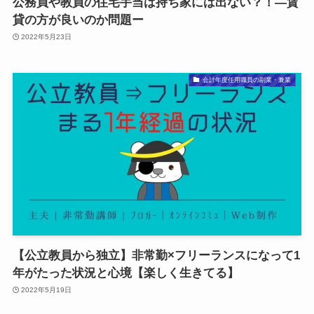
公務員や教員の住宅手当は持ち家には出ない？！―賃
貸の方が良いのか問題ー
2022年5月23日
会計年度任用職員の副業・兼業
【公立教員から独立】非常勤×フリーランスになって1
年がたった状況と心境【楽しく生きてる】
2022年5月19日