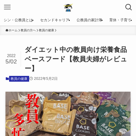
シン・公務員とは
セカンドキャリア
公務員の家計簿
育休・子育て
ホーム
教員の方へ
教員の健康
ダイエット中の教員向け栄養食品
2022
ベースフード【教員夫婦がレビュ
5/02
ー】
2022年5月2日
教員の健康