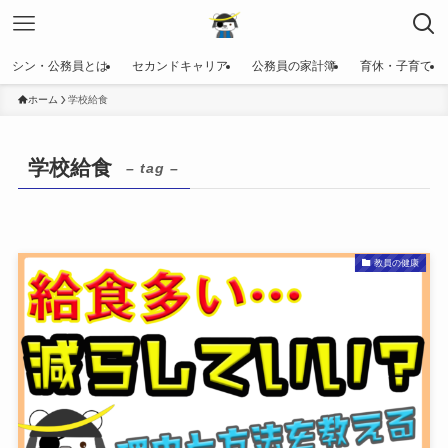
シン・公務員とは
セカンドキャリア
公務員の家計簿
育休・子育て
ホーム
学校給食
学校給食
– tag –
教員の健康