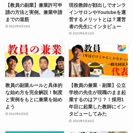
【教員の副業】兼業許可申
現役教師が顔出しでオンラ
請の方法と実例。兼業申請
インサロンやYoutubeを運
までの道筋
営するメリットとは？運営
者の先生にインタビュー
2022年9月26日
2022年6月13日
教員の副業ルールと具体的
【教員の兼業・副業】公立
な始め方を完全解説！制度
学校の先生が現職のまま起
と実例をもとに兼業を始め
業するのはアリ？！採用1
よう
年目に起業した教師にイン
タビューしてみた
2022年6月6日
2022年5月30日