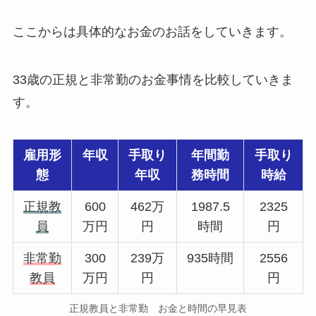
ここからは具体的なお金のお話をしていきます。
33歳の正規と非常勤のお金事情を比較していきま
す。
雇用形
年収
手取り
年間勤
手取り
態
年収
務時間
時給
正規教
600
462万
1987.5
2325
員
万円
円
時間
円
非常勤
300
239万
935時間
2556
教員
万円
円
円
正規教員と非常勤 お金と時間の早見表