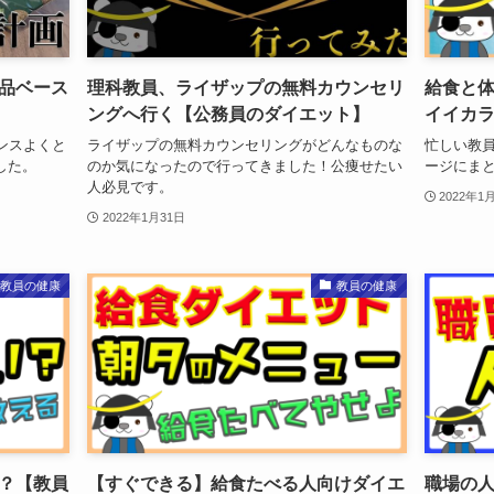
品ベース
理科教員、ライザップの無料カウンセリ
給食と
ングへ行く【公務員のダイエット】
イイカ
ンスよくと
ライザップの無料カウンセリングがどんなものな
忙しい教
した。
のか気になったので行ってきました！公痩せたい
ージにま
人必見です。
2022年1
2022年1月31日
教員の健康
教員の健康
？【教員
【すぐできる】給食たべる人向けダイエ
職場の