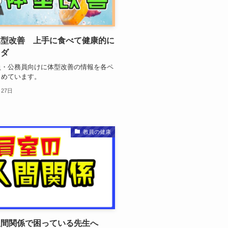
体型改善 上手に食べて健康的に
ラダ
員・公務員向けに体型改善の情報を各ペ
とめています。
月27日
教員の健康
人間関係で困っている先生へ