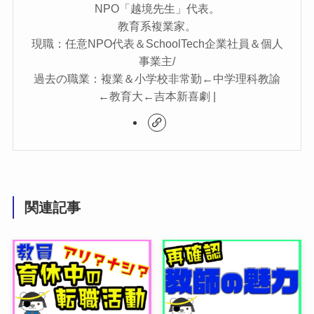
NPO「越境先生」代表。
教育系複業家。
現職：任意NPO代表＆SchoolTech企業社員＆個人
事業主/
過去の職業：複業＆小学校非常勤←中学理科教諭
←教育大←吉本新喜劇 |
関連記事