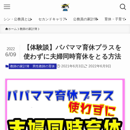
シン・公務員とは
セカンドキャリア
公務員の家計簿
育休・子育て
ホーム
教師の家計簿
【体験談】パパママ育休プラスを
2022
6/09
使わずに夫婦同時育休をとる方法
2021年6月3日
2022年6月9日
教師の家計簿
男性教師の育休