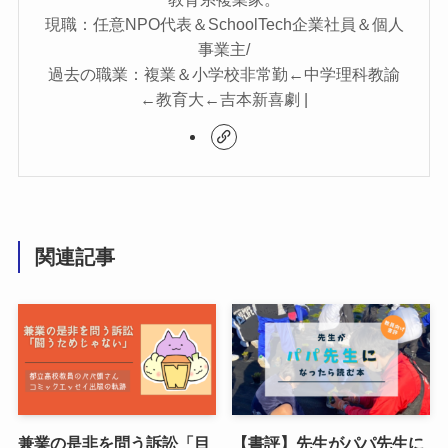
現職：任意NPO代表＆SchoolTech企業社員＆個人
事業主/
過去の職業：複業＆小学校非常勤←中学理科教諭
←教育大←吉本新喜劇 |
関連記事
兼業の是非を問う訴訟「目
【書評】先生がパパ先生に