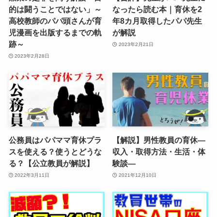
的は闘うことではない」～
なったら読む本｜育休を2
高校教師のパパ頭さんが育
年8カ月取得したパパ先生
児漫画を出版するまでの軌
が解説
跡～
2023年2月21日
2023年2月28日
公務員はパパママ育休プラ
【解説】男性教員の育休―
スを使える？使うとどうな
収入・取得方法・生活・体
る？【公立教員が解説】
験談―
2022年3月11日
2021年12月10日