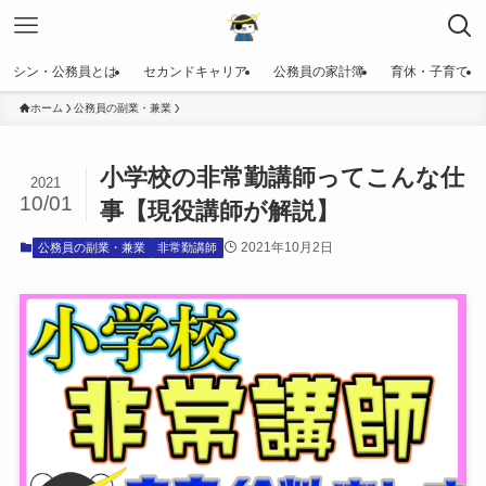
シン・公務員とは
セカンドキャリア
公務員の家計簿
育休・子育て
ホーム
公務員の副業・兼業
小学校の非常勤講師ってこんな仕
2021
10/01
事【現役講師が解説】
2021年10月2日
公務員の副業・兼業
非常勤講師